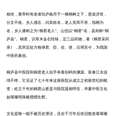
相传，黄帝时有老者结庐炼丹于一棵桐树之下，悬壶济世，
分文不收。乡人感念，问其姓名，老人笑而不答，指桐为
名，乡人遂称之为“桐君老人”。山也以“桐君”名，县则称“桐
庐县”。桐君，识草木金石性味，定三品药物，著《桐君采药
录》，其所定处方格律君、臣、佐、使，沿用至今，为我国
中医药鼻祖。
桐庐县中医院和桐君老人似乎有着别样的渊源。富春江水连
绵不绝，它见证了七十年来这座医院从成立之初新世纪的蜕
变；屹立千年的桐君山更是与医院遥相呼应，华夏中医文化
如璀璨明珠般熠熠生辉。
文化是唯一能不被历史湮没，且在千万年后依旧散发着璀璨