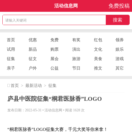
免费投稿
活动信息网
首页
优惠
免费
有奖
红包
领券
试用
新品
购票
演出
文化
娱乐
征集
征文
展会
旅游
美食
游戏
亲子
户外
公益
节日
推文
其它
首页
>
最新活动
>
征集
庐县中医院征集“桐君医脉香”LOGO
发布日期：2022-05-31
•
活动信息网
•
阅读 1628 次
“桐君医脉香”LOGO征集大赛，千元大奖等你来拿！