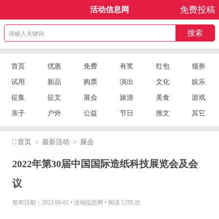
免费投稿
活动信息网
首页
优惠
免费
有奖
红包
领券
试用
新品
购票
演出
文化
娱乐
征集
征文
展会
旅游
美食
游戏
亲子
户外
公益
节日
推文
其它
首页
>
最新活动
>
展会
2022年第30届中国国际造纸科技展览会及会
议
发布日期：2022-06-01
•
活动信息网
•
阅读 1238 次