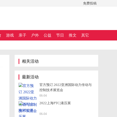
免费投稿
食
游戏
亲子
户外
公益
节日
推文
其它
相关活动
最新活动
官方预订.2022亚洲国际动力传动与
控制技术展览会
06-04
2022上海PTC|液压展
06-04