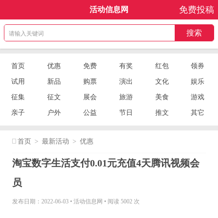
免费投稿
活动信息网
首页
优惠
免费
有奖
红包
领券
试用
新品
购票
演出
文化
娱乐
征集
征文
展会
旅游
美食
游戏
亲子
户外
公益
节日
推文
其它
首页
>
最新活动
>
优惠
淘宝数字生活支付0.01元充值4天腾讯视频会
员
发布日期：2022-06-03
•
活动信息网
•
阅读 5002 次