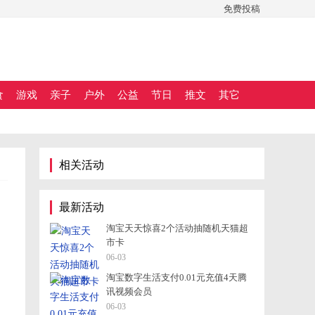
免费投稿
食
游戏
亲子
户外
公益
节日
推文
其它
相关活动
最新活动
淘宝天天惊喜2个活动抽随机天猫超
市卡
06-03
淘宝数字生活支付0.01元充值4天腾
讯视频会员
06-03