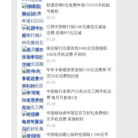
联通官网0元免费申请155555手机靓
号教程
05-31
江西中国银行抽2-88元微信立减金、
话费 亲测中5元立减
05-29
南京银行注册首投1000元活期领取
100元手机话费 不秒到
05-29
年年卡春暖踏青游抽5-50元话费券 可
充50元话费抵扣使
05-29
中国银行老用户23充30元三网手机话
费 每月可参加1次
05-29
中国移动虎年限定百万好礼免费领3
元手机话费 亲测秒到
05-29
中国电信暖心福利包领取1-100元手