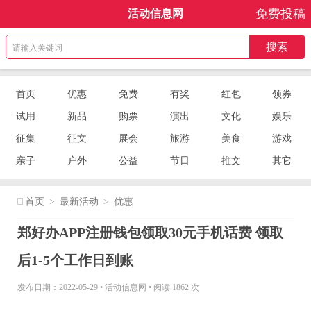
免费投稿
活动信息网
首页
优惠
免费
有奖
红包
领券
试用
新品
购票
演出
文化
娱乐
征集
征文
展会
旅游
美食
游戏
亲子
户外
公益
节日
推文
其它
首页
>
最新活动
>
优惠
郑好办APP注册钱包领取30元手机话费 领取
后1-5个工作日到账
发布日期：2022-05-29
•
活动信息网
•
阅读 1862 次