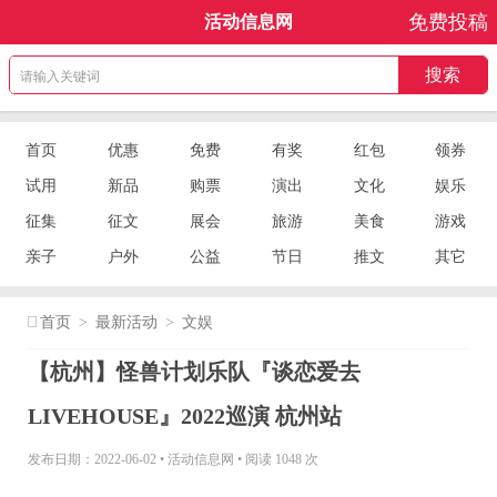
免费投稿
活动信息网
首页
优惠
免费
有奖
红包
领券
试用
新品
购票
演出
文化
娱乐
征集
征文
展会
旅游
美食
游戏
亲子
户外
公益
节日
推文
其它
首页
>
最新活动
>
文娱
【杭州】怪兽计划乐队『谈恋爱去
LIVEHOUSE』2022巡演 杭州站
发布日期：2022-06-02
•
活动信息网
•
阅读 1048 次