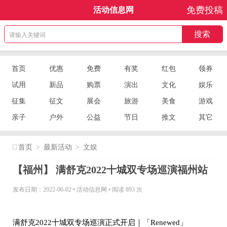
免费投稿
活动信息网
首页
优惠
免费
有奖
红包
领券
试用
新品
购票
演出
文化
娱乐
征集
征文
展会
旅游
美食
游戏
亲子
户外
公益
节日
推文
其它
首页
>
最新活动
>
文娱
【福州】 满舒克2022十城双专场巡演福州站
发布日期：2022-06-02
•
活动信息网
•
阅读 893 次
满舒克2022十城双专场巡演正式开启｜「Renewed」