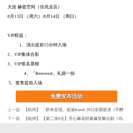
大连 赫兹空间（佳兆业店）
8月13日 （周六）/8月14日 （周日）
VIP权益：
1、演出提前15分钟入场
2、VIP集体合影
3、VIP签名票根
4、「Renewed」礼袋一份
5、签售提前入场
免费发布活动
上一篇 :
【杭州】 「虾米呈现」侃迪Kandi 2022全国巡演《不醉
不归》-杭州站
下一篇 :
【杭州】 【第二张0元】开心麻花经典爆笑舞台剧《乌
龙山伯爵》