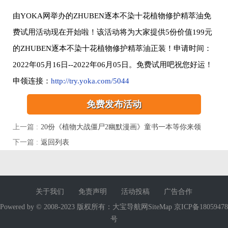
由YOKA网举办的ZHUBEN逐本不染十花植物修护精萃油免
费试用活动现在开始啦！该活动将为大家提供5份价值199元
的ZHUBEN逐本不染十花植物修护精萃油正装！申请时间：
2022年05月16日--2022年06月05日。免费试用吧祝您好运！
申领连接：
http://try.yoka.com/5044
免费发布活动
上一篇 :
20份《植物大战僵尸2幽默漫画》童书一本等你来领
下一篇 :
返回列表
关于我们
免责声明
活动投稿
广告合作
Powered by © 2008-2023 版权所有：大宝导航网SiteMap 京ICP备18059478
号