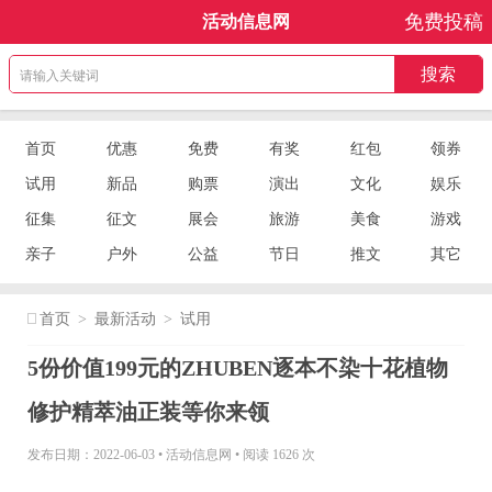
免费投稿
活动信息网
首页
优惠
免费
有奖
红包
领券
试用
新品
购票
演出
文化
娱乐
征集
征文
展会
旅游
美食
游戏
亲子
户外
公益
节日
推文
其它
首页
>
最新活动
>
试用
5份价值199元的ZHUBEN逐本不染十花植物
修护精萃油正装等你来领
发布日期：2022-06-03
•
活动信息网
•
阅读 1626 次