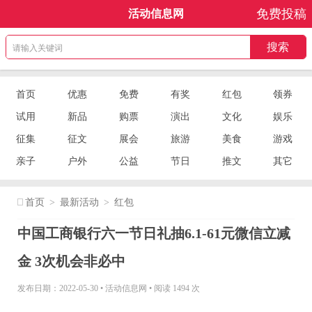
免费投稿
活动信息网
首页
优惠
免费
有奖
红包
领券
试用
新品
购票
演出
文化
娱乐
征集
征文
展会
旅游
美食
游戏
亲子
户外
公益
节日
推文
其它
首页
>
最新活动
>
红包
中国工商银行六一节日礼抽6.1-61元微信立减
金 3次机会非必中
发布日期：2022-05-30
•
活动信息网
•
阅读 1494 次