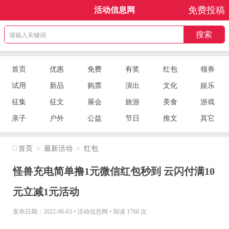
免费投稿
活动信息网
首页
优惠
免费
有奖
红包
领券
试用
新品
购票
演出
文化
娱乐
征集
征文
展会
旅游
美食
游戏
亲子
户外
公益
节日
推文
其它
首页
>
最新活动
>
红包
怪兽充电简单撸1元微信红包秒到 云闪付满10
元立减1元活动
发布日期：2022-06-03
•
活动信息网
•
阅读 1768 次