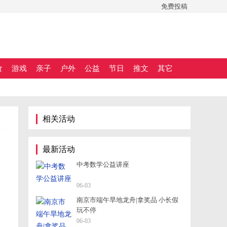
免费投稿
食
游戏
亲子
户外
公益
节日
推文
其它
相关活动
最新活动
中考数学公益讲座
06-03
南京市端午旱地龙舟|拿奖品 小长假
玩不停
06-03