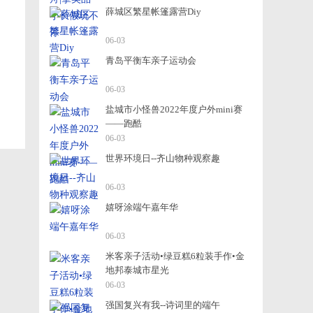
薛城区繁星帐篷露营Diy
06-03
青岛平衡车亲子运动会
06-03
盐城市小怪兽2022年度户外mini赛
——跑酷
06-03
世界环境日--齐山物种观察趣
06-03
嬉呀涂端午嘉年华
06-03
米客亲子活动•绿豆糕6粒装手作•金
地邦泰城市星光
06-03
强国复兴有我--诗词里的端午