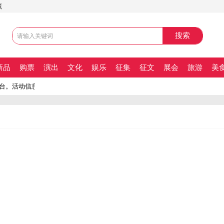
藏
新品
购票
演出
文化
娱乐
征集
征文
展会
旅游
美
台。活动信息网、最新活动信息发布平台。