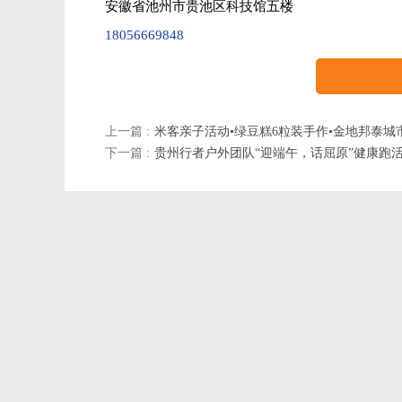
安徽省池州市贵池区科技馆五楼
18056669848
上一篇 :
米客亲子活动•绿豆糕6粒装手作•金地邦泰城
下一篇 :
贵州行者户外团队“迎端午，话屈原”健康跑