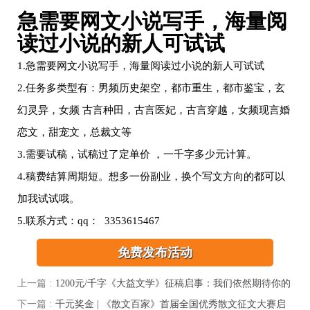
急需要网文小说写手，海量阅
读过小说的新人可试试
1.急需要网文小说写手，海量阅读过小说的新人可试试
2.任务多类型有：男频历史架空，都市重生，都市鉴宝，玄
幻灵异，女频 古言种田，古言医妃，古言穿越，女频现言婚
恋文，甜宠文，总裁文等
3.需要试稿，试稿过了定单价 ，一千字多少元计算。
4.稿费结算周期短。想多一份副业，换个写文方向的都可以
加我试试哦。
5.联系方式：qq： 3353615467
免费发布活动
上一篇 :
1200元/千字《大益文学》征稿启事：我们依然期待你的
答案，期待你每一次带来的不一样的回答！
下一篇 :
千元奖金 | 《散文百家》首届全国优秀散文征文大赛启