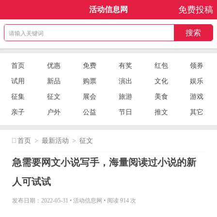
免费投稿
活动信息网
首页
优惠
免费
有奖
红包
领券
试用
新品
购票
演出
文化
娱乐
征集
征文
展会
旅游
美食
游戏
亲子
户外
公益
节日
推文
其它
首页
>
最新活动
>
征文
急需要网文小说写手，海量阅读过小说的新
人可试试
发布日期：2022-05-31
•
活动信息网
•
阅读 914 次